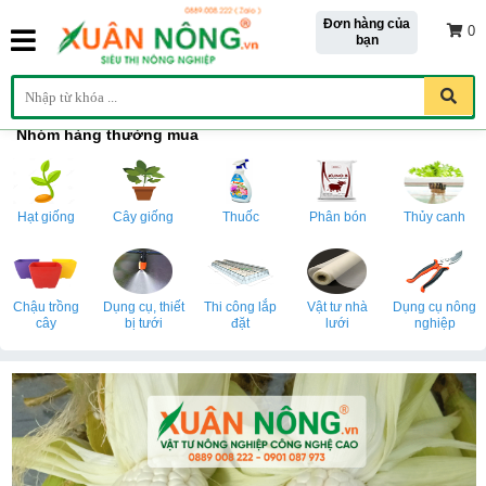
Đơn hàng của
0
bạn
Nhóm hàng thường mua
Hạt giống
Cây giống
Thuốc
Phân bón
Thủy canh
Chậu trồng
Dụng cụ, thiết
Thi công lắp
Vật tư nhà
Dụng cụ nông
cây
bị tưới
đặt
lưới
nghiệp