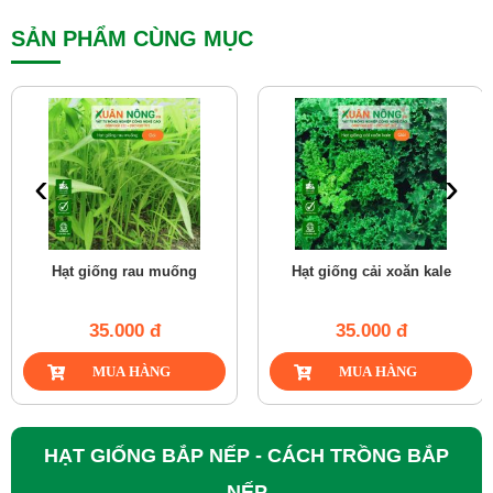
SẢN PHẨM CÙNG MỤC
‹
›
Hạt giống rau muống
Hạt giống cải xoăn kale
35.000 đ
35.000 đ
HẠT GIỐNG BẮP NẾP - CÁCH TRỒNG BẮP
NẾP