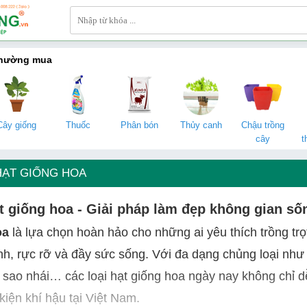
thường mua
Cây giống
Thuốc
Phân bón
Thủy canh
Chậu trồng
cây
t
HẠT GIỐNG HOA
ạt giống hoa - Giải pháp làm đẹp không gian số
oa
là lựa chọn hoàn hảo cho những ai yêu thích trồng 
nh, rực rỡ và đầy sức sống. Với đa dạng chủng loại nh
 sao nhái… các loại hạt giống hoa ngày nay không chỉ d
kiện khí hậu tại Việt Nam.