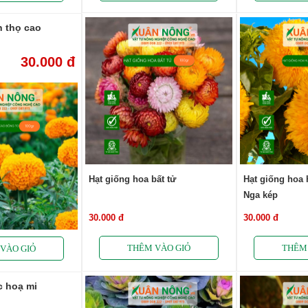
n thọ cao
30.000 đ
Hạt giống hoa bất tử
Hạt giống hoa
Nga kép
30.000 đ
30.000 đ
c hoạ mi