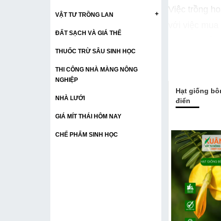
Việc trồng ho
+
VẬT TƯ TRỒNG LAN
với việc mua
ĐẤT SẠCH VÀ GIÁ THỂ
toàn có thể 
THUỐC TRỪ SÂU SINH HỌC
Hạt giống ho
THI CÔNG NHÀ MÀNG NÔNG
bắt đầu cũng 
NGHIỆP
và mang lại 
Hạt giống bô
NHÀ LƯỚI
điển
Nếu bạn đang
GIÁ MÍT THÁI HÔM NAY
cam kết tỷ l
Từ khóa:
Hạt
CHẾ PHẨM SINH HỌC
Cung cấp hạt
sao nhái, hạ