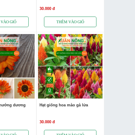
30.000 đ
 hướng dương
Hạt giống hoa mào gà lửa
30.000 đ