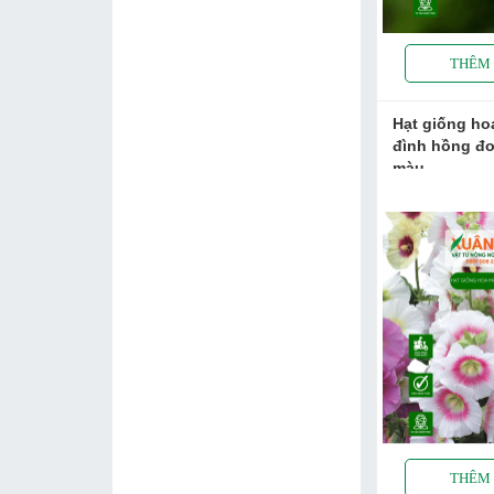
Hạt giống h
đình hồng đ
màu