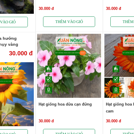
30.000 đ
30.000 đ
oa hướng
hụy vàng
30.000 đ
Hạt giống hoa dừa cạn đứng
Hạt giống hoa
cam
30.000 đ
30.000 đ