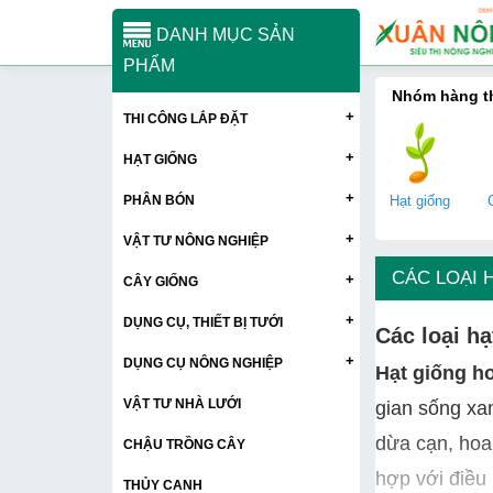
DANH MỤC SẢN
PHẨM
Nhóm hàng 
+
THI CÔNG LẮP ĐẶT
+
HẠT GIỐNG
+
PHÂN BÓN
Hạt giống
+
VẬT TƯ NÔNG NGHIỆP
CÁC LOẠI 
+
CÂY GIỐNG
+
DỤNG CỤ, THIẾT BỊ TƯỚI
Các loại h
+
DỤNG CỤ NÔNG NGHIỆP
Hạt giống h
VẬT TƯ NHÀ LƯỚI
gian sống xa
dừa cạn, hoa
CHẬU TRỒNG CÂY
hợp với điều 
THỦY CANH