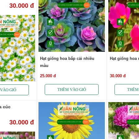
30.000 đ
Hạt giống hoa bắp cải nhiều
Hạt giống hoa
màu
25.000 đ
30.000 đ
a cúc
30.000 đ