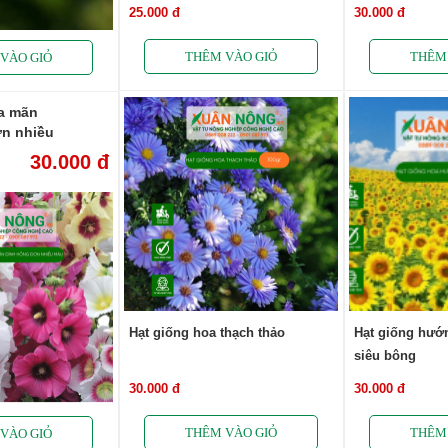
25.000 đ
30.000 đ
oa mãn
ơn nhiều
30.000 đ
Hạt giống hoa thạch thảo
Hạt giống hướ
siêu bông
30.000 đ
30.000 đ