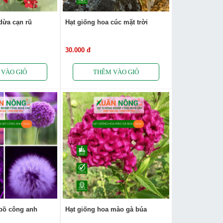
dừa cạn rũ
Hạt giống hoa cúc mặt trời
30.000 đ
 bồ công anh
Hạt giống hoa mào gà búa