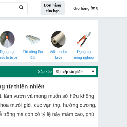
Đơn hàng
Giỏ hàng
0
của bạn
Dụng cụ,
Thi công lắp
Vật tư nhà
Dụng cụ
hiết bị tưới
đặt
lưới
nông nghiệp
Sắp xếp
ng từ thiên nhiên
trọt, làm vườn và mong muốn sở hữu không
ư hoa mười giờ, cúc vạn thọ, hướng dương,
ễ trồng mà còn có tỷ lệ nảy mầm cao, phù