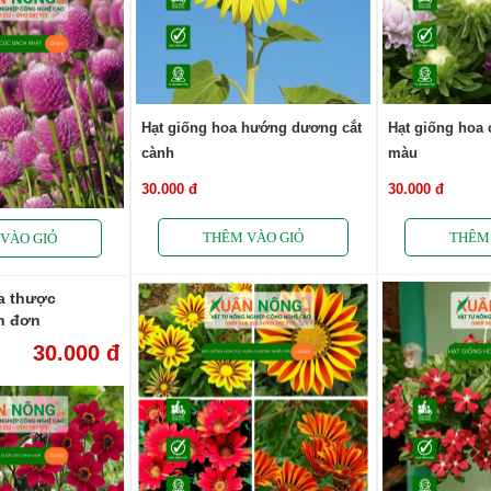
Hạt giống hoa hướng dương cắt
Hạt giống hoa 
cành
màu
30.000 đ
30.000 đ
a thược
h đơn
30.000 đ