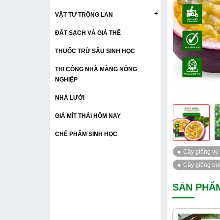
+
VẬT TƯ TRỒNG LAN
ĐẤT SẠCH VÀ GIÁ THỂ
THUỐC TRỪ SÂU SINH HỌC
THI CÔNG NHÀ MÀNG NÔNG
NGHIỆP
NHÀ LƯỚI
GIÁ MÍT THÁI HÔM NAY
CHẾ PHẨM SINH HỌC
SẢN PHẨ