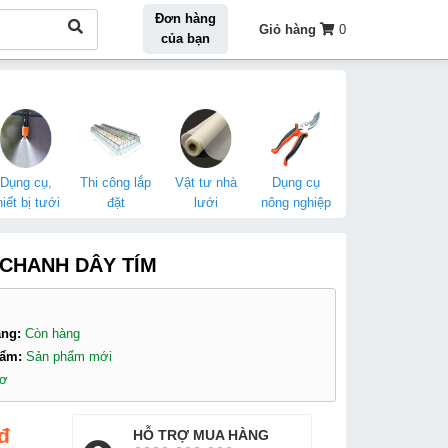
Đơn hàng
Giỏ hàng
0
của bạn
Dụng cụ,
Thi công lắp
Vật tư nhà
Dụng cụ
hiết bị tưới
đặt
lưới
nông nghiệp
CHANH DÂY TÍM
àng:
Còn hàng
hẩm:
Sản phẩm mới
hơ
đ
HỖ TRỢ MUA HÀNG