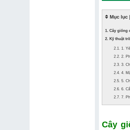
Mục lục
Cây giống 
Kỹ thuật t
1. Yê
2. P
3. C
4. M
5. C
6. Cắ
7. P
Cây gi