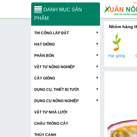
DANH MỤC SẢN
PHẨM
Nhóm hàng 
+
THI CÔNG LẮP ĐẶT
+
HẠT GIỐNG
+
PHÂN BÓN
Hạt giống
+
VẬT TƯ NÔNG NGHIỆP
+
CÂY GIỐNG
+
DỤNG CỤ, THIẾT BỊ TƯỚI
+
DỤNG CỤ NÔNG NGHIỆP
VẬT TƯ NHÀ LƯỚI
CHẬU TRỒNG CÂY
THỦY CANH