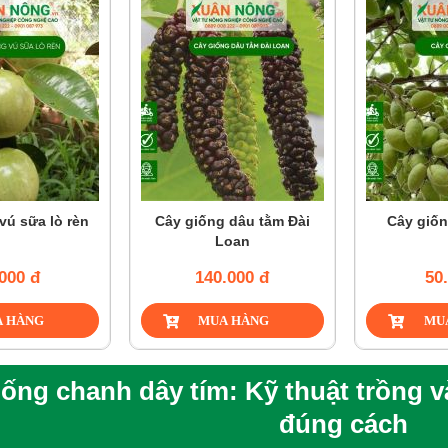
vú sữa lò rèn
Cây giống dâu tằm Đài
Cây giốn
Loan
000 đ
140.000 đ
50
iống chanh dây tím: Kỹ thuật trồng 
đúng cách