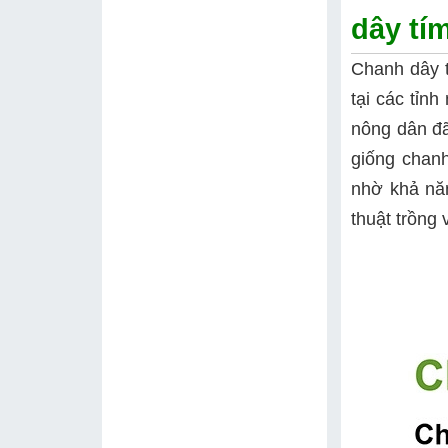
dây tí
Chanh dây t
tại các tỉn
nông dân đã
giống chan
nhờ khả năn
thuật trồng