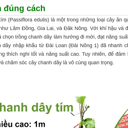
m đúng cách
ím (Passiflora edulis) là một trong những loại cây ăn q
h như Lâm Đồng, Gia Lai, và Đăk Nông. Với khí hậu và đ
 chọn trồng chanh dây làm hướng đi mới, đạt năng suất 
h dây nhập khẩu từ Đài Loan (Đài Nông 1) đã nhanh c
g thích nghi tốt và năng suất cao. Tuy nhiên, để đảm
 và chăm sóc cây chanh dây là vô cùng quan trọng.