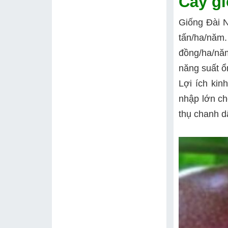
Cây gi
Giống Đài N
tấn/ha/năm
đồng/ha/nă
năng suất ổ
Lợi ích kin
nhập lớn ch
thụ chanh d