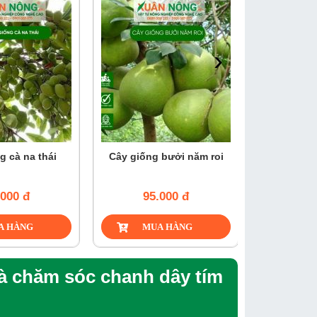
›
g cà na thái
Cây giống bưởi năm roi
Cây giốn
.000 đ
95.000 đ
300
và chăm sóc chanh dây tím