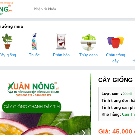
thường mua
Cây giống
Thuốc
Phân bón
Thủy canh
Chậu trồng
cây
t
CÂY GIỐNG 
Lượt xem :
3356
Tình trạng đơn h
Tình trạng sản p
Kho hàng:
Cần T
45.000 