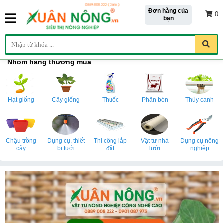
Đơn hàng của
0
bạn
Nhóm hàng thường mua
Hạt giống
Cây giống
Thuốc
Phân bón
Thủy canh
Chậu trồng
Dụng cụ, thiết
Thi công lắp
Vật tư nhà
Dụng cụ nông
cây
bị tưới
đặt
lưới
nghiệp