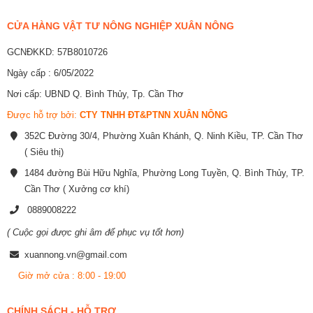
CỬA HÀNG VẬT TƯ NÔNG NGHIỆP XUÂN NÔNG
GCNĐKKD: 57B8010726
Ngày cấp : 6/05/2022
Nơi cấp: UBND Q. Bình Thủy, Tp. Cần Thơ
Được hỗ trợ bởi:
CTY TNHH ĐT&PTNN XUÂN NÔNG
352C Đường 30/4, Phường Xuân Khánh, Q. Ninh Kiều, TP. Cần Thơ
( Siêu thị)
1484 đường Bùi Hữu Nghĩa, Phường Long Tuyền, Q. Bình Thủy, TP.
Cần Thơ ( Xưởng cơ khí)
0889008222
( Cuộc gọi được ghi âm để phục vụ tốt hơn)
xuannong.vn@gmail.com
Giờ mở cửa : 8:00 - 19:00
CHÍNH SÁCH - HỖ TRỢ