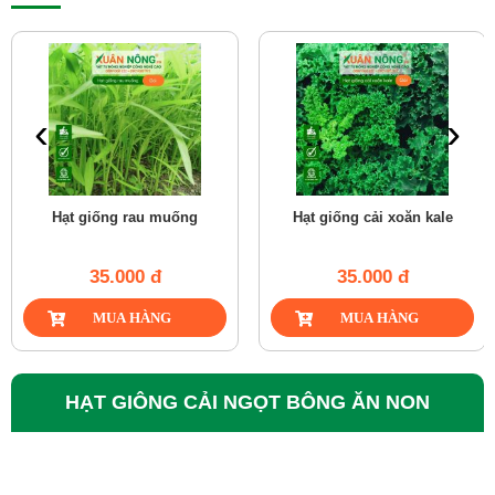
‹
›
Hạt giống rau muống
Hạt giống cải xoăn kale
35.000 đ
35.000 đ
HẠT GIÔNG CẢI NGỌT BÔNG ĂN NON