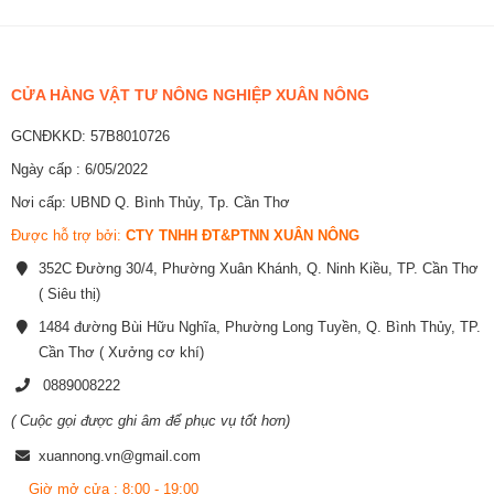
CỬA HÀNG VẬT TƯ NÔNG NGHIỆP XUÂN NÔNG
GCNĐKKD: 57B8010726
Ngày cấp : 6/05/2022
Nơi cấp: UBND Q. Bình Thủy, Tp. Cần Thơ
Được hỗ trợ bởi:
CTY TNHH ĐT&PTNN XUÂN NÔNG
352C Đường 30/4, Phường Xuân Khánh, Q. Ninh Kiều, TP. Cần Thơ
( Siêu thị)
1484 đường Bùi Hữu Nghĩa, Phường Long Tuyền, Q. Bình Thủy, TP.
Cần Thơ ( Xưởng cơ khí)
0889008222
( Cuộc gọi được ghi âm để phục vụ tốt hơn)
xuannong.vn@gmail.com
Giờ mở cửa : 8:00 - 19:00