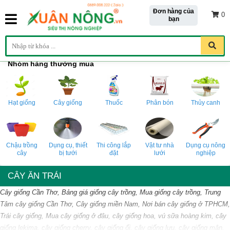
Đơn hàng của
0
bạn
Nhóm hàng thường mua
Hạt giống
Cây giống
Thuốc
Phân bón
Thủy canh
Chậu trồng
Dụng cụ, thiết
Thi công lắp
Vật tư nhà
Dụng cụ nông
cây
bị tưới
đặt
lưới
nghiệp
CÂY ĂN TRÁI
Cây giống Cần Thơ, Bảng giá giống cây trồng, Mua giống cây trồng, Trung
Tâm cây giống Cần Thơ, Cây giống miền Nam, Nơi bán cây giống ở TPHCM,
Trái cây giống, Mua cây giống ở đâu, cây giống hoa, vú sữa hoàng kim, cây
giống lekima, cây giống cherry, cây giống ổi, cây giống lựu, cây giống mận,